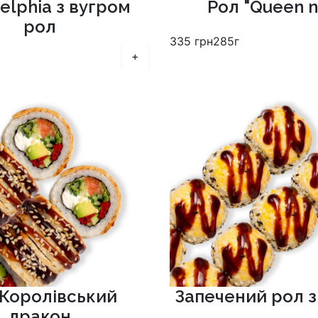
delphia з вугром
Рол "Queen 
рол
335
грн
285г
+
 Королівський
Запечений рол з
дракон