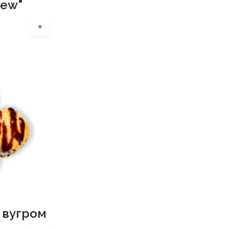
new"
+
 вугром