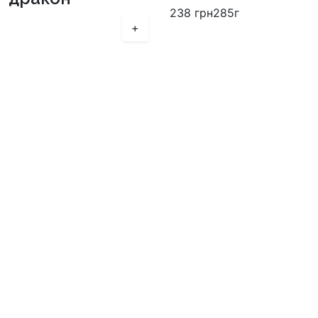
238
грн
285г
+