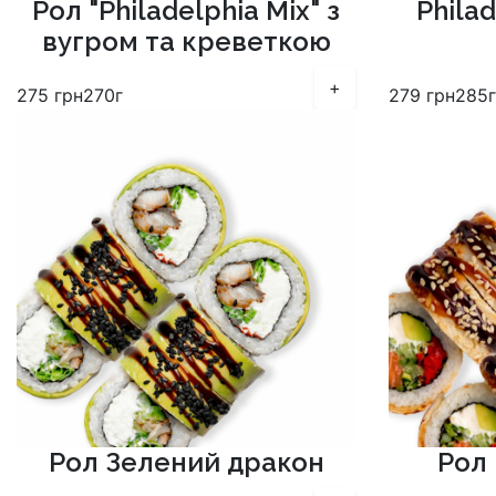
Рол "Philadelphia Mix" з
Phila
вугром та креветкою
+
275
грн
270г
279
грн
285г
Рол Зелений дракон
Рол