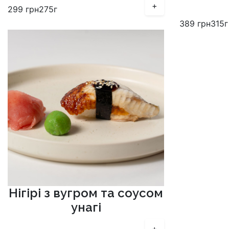
+
299
грн
275г
389
грн
315г
Нігірі з вугром та соусом
унагі
+