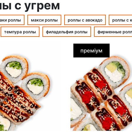
ы с угрем
аки роллы
макси роллы
роллы с авокадо
роллы с 
темпура роллы
филадельфия роллы
фирменные рол
преміум