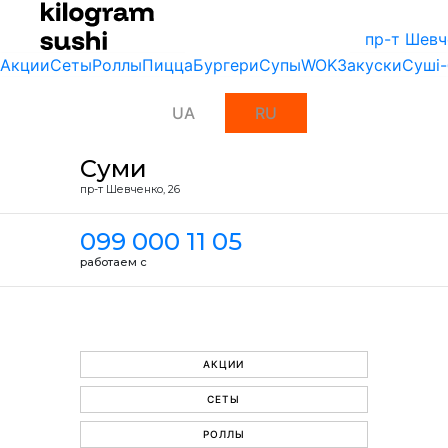
пр-т Шевч
Акции
Сеты
Роллы
Пицца
Бургери
Супы
WOK
Закуски
Суші-
UA
RU
Суми
пр-т Шевченко, 26
099 000 11 05
работаем с
АКЦИИ
СЕТЫ
РОЛЛЫ