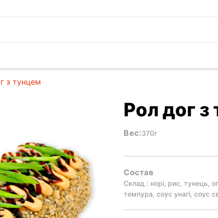
г з тунцем
Рол дог з
Вес:
370г
Состав
Склад : норі, рис, тунець, 
темпура, соус унагі, соус св