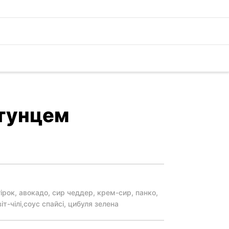
 тунцем
огірок, авокадо, сир чеддер, крем-сир, панко,
іт-чілі,соус спайсі, цибуля зелена