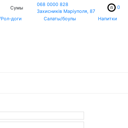
068 0000 828
0
Сумы
Захисників Маріуполя, 87
/Рол-доги
Салаты/боулы
Напитки