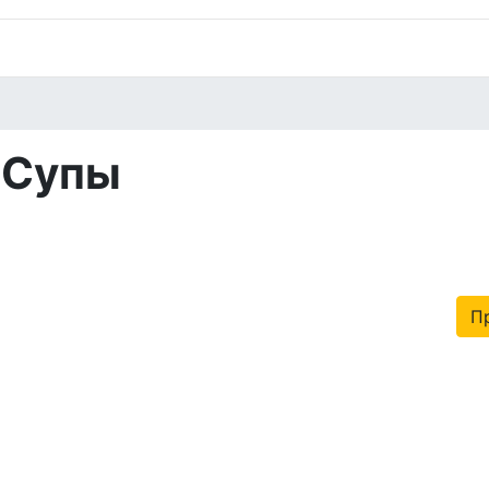
Супы
П