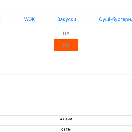
ы
WOK
Закуски
Суші-бургери
UA
RU
АКЦИИ
СЕТЫ