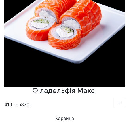
Філадельфія Максі
+
419
грн
370г
Корзина