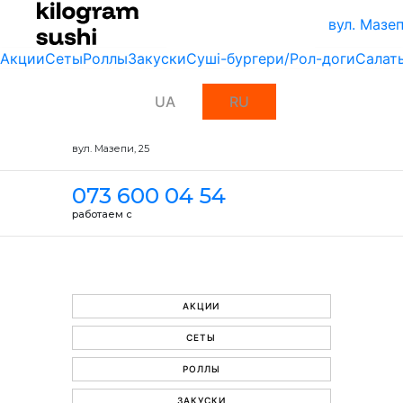
вул. Мазеп
Акции
Сеты
Роллы
Закуски
Суші-бургери/Рол-доги
Салат
UA
RU
вул. Мазепи, 25
073 600 04 54
работаем с
АКЦИИ
СЕТЫ
РОЛЛЫ
ЗАКУСКИ