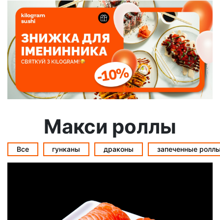
Макси роллы
Все
гунканы
драконы
запеченные ролл