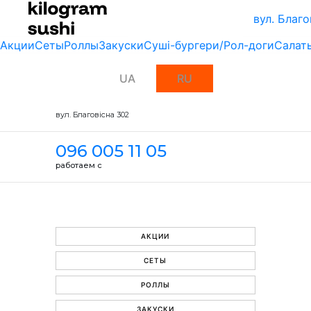
вул. Благо
Акции
Сеты
Роллы
Закуски
Суші-бургери/Рол-доги
Салат
UA
RU
вул. Благовісна 302
096 005 11 05
работаем с
АКЦИИ
СЕТЫ
РОЛЛЫ
ЗАКУСКИ