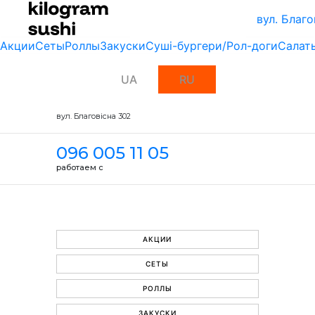
вул. Благо
Акции
Сеты
Роллы
Закуски
Суші-бургери/Рол-доги
Салат
UA
RU
вул. Благовісна 302
096 005 11 05
работаем с
АКЦИИ
СЕТЫ
РОЛЛЫ
ЗАКУСКИ