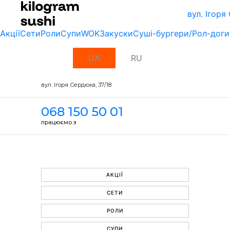
вул. Ігоря
Акції
Сети
Роли
Супи
WOK
Закуски
Суші-бургери/Рол-доги
UA
RU
вул. Ігоря Сердюка, 37/18
068 150 50 01
працюємо з
АКЦІЇ
СЕТИ
РОЛИ
СУПИ