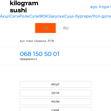
вул. Ігоря
Акції
Сети
Роли
Супи
WOK
Закуски
Суші-бургери/Рол-доги
UA
RU
вул. Ігоря Сердюка, 37/18
068 150 50 01
працюємо з
АКЦІЇ
СЕТИ
РОЛИ
СУПИ