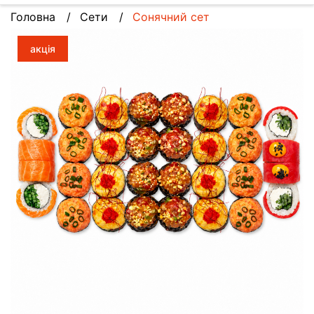
Головна
Сети
Сонячний сет
акція