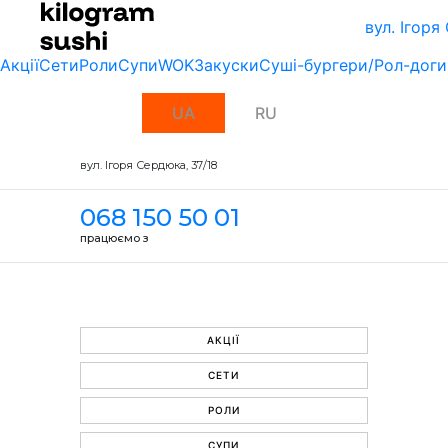
вул. Ігоря
Акції
Сети
Роли
Супи
WOK
Закуски
Суші-бургери/Рол-доги
UA
RU
вул. Ігоря Сердюка, 37/18
068 150 50 01
працюємо з
АКЦІЇ
СЕТИ
РОЛИ
СУПИ