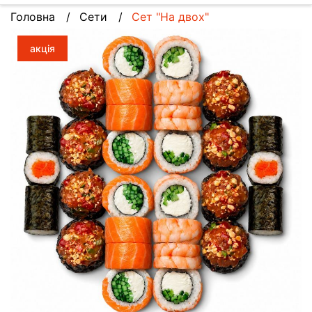
Головна
Сети
Сет "На двох"
акція