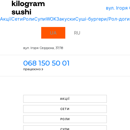
вул. Ігоря
Акції
Сети
Роли
Супи
WOK
Закуски
Суші-бургери/Рол-доги
UA
RU
вул. Ігоря Сердюка, 37/18
068 150 50 01
працюємо з
АКЦІЇ
СЕТИ
РОЛИ
СУПИ