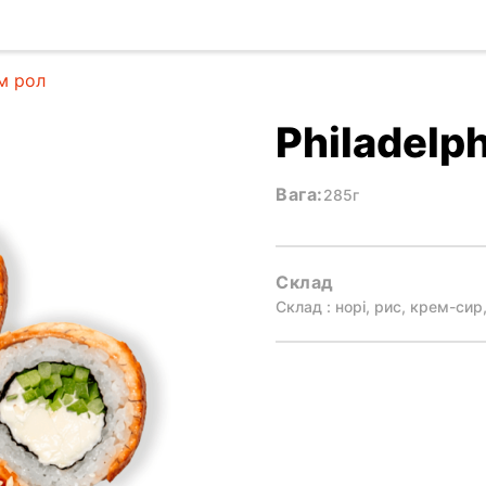
ом рол
Philadelp
Вага:
285г
Склад
Склад : норі, рис, крем-сир,