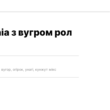
hia з вугром рол
 вугор, огірок, унагі, кунжут мікс