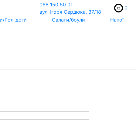
068 150 50 01
0
вул. Ігоря Сердюка, 37/18
и/Рол-доги
Салати/боули
Напої