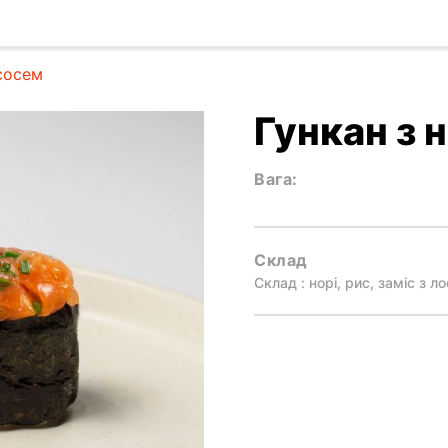
сосем
Гункан з 
Вага:
Склад
Склад : норі, рис, заміс з л