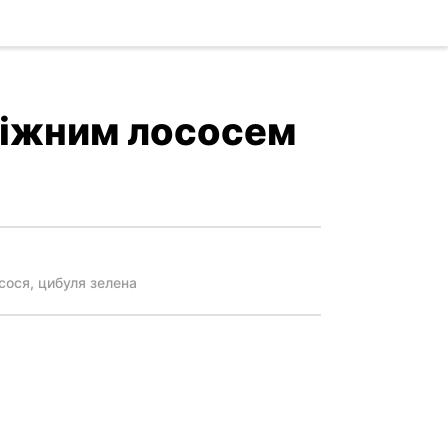
ніжним лососем
осося, цибуля зелена