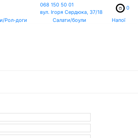
068 150 50 01
0
вул. Ігоря Сердюка, 37/18
и/Рол-доги
Салати/боули
Напої