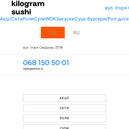
вул. Ігоря
Акції
Сети
Роли
Супи
WOK
Закуски
Суші-бургери/Рол-доги
UA
RU
вул. Ігоря Сердюка, 37/18
068 150 50 01
працюємо з
АКЦІЇ
СЕТИ
РОЛИ
СУПИ