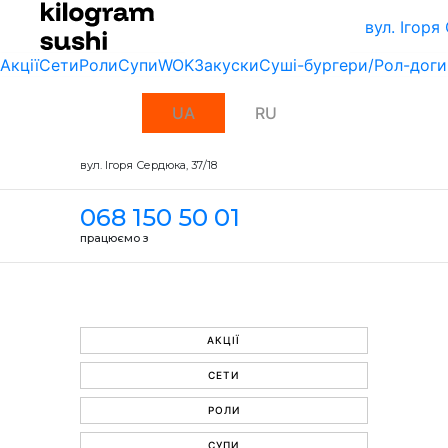
вул. Ігоря
Акції
Сети
Роли
Супи
WOK
Закуски
Суші-бургери/Рол-доги
UA
RU
вул. Ігоря Сердюка, 37/18
068 150 50 01
працюємо з
АКЦІЇ
СЕТИ
РОЛИ
СУПИ