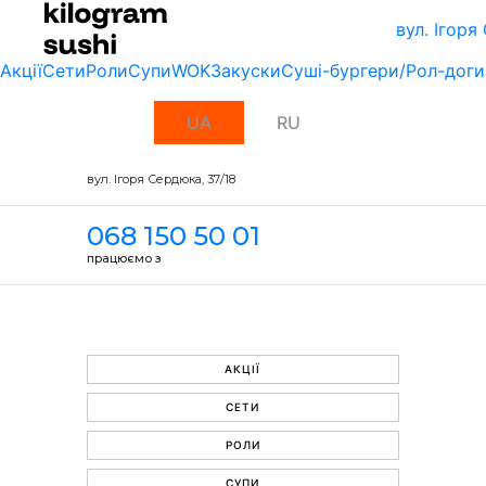
вул. Ігоря
Акції
Сети
Роли
Супи
WOK
Закуски
Суші-бургери/Рол-доги
UA
RU
вул. Ігоря Сердюка, 37/18
068 150 50 01
працюємо з
АКЦІЇ
СЕТИ
РОЛИ
СУПИ