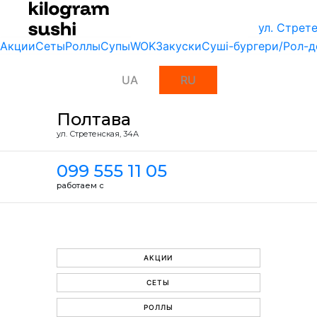
ул. Стрет
Акции
Сеты
Роллы
Супы
WOK
Закуски
Суші-бургери/Рол-д
UA
RU
Полтава
ул. Стретенская, 34А
099 555 11 05
работаем с
АКЦИИ
СЕТЫ
РОЛЛЫ