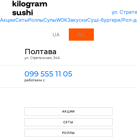
ул. Стрет
Акции
Сеты
Роллы
Супы
WOK
Закуски
Суші-бургери/Рол-д
UA
RU
Полтава
ул. Стретенская, 34А
099 555 11 05
работаем с
АКЦИИ
СЕТЫ
РОЛЛЫ