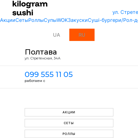
ул. Стрет
Акции
Сеты
Роллы
Супы
WOK
Закуски
Суші-бургери/Рол-д
UA
RU
Полтава
ул. Стретенская, 34А
099 555 11 05
работаем с
АКЦИИ
СЕТЫ
РОЛЛЫ