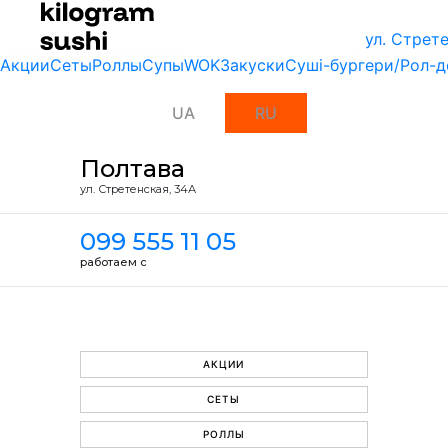
ул. Стрет
Акции
Сеты
Роллы
Супы
WOK
Закуски
Суші-бургери/Рол-д
UA
RU
Полтава
ул. Стретенская, 34А
099 555 11 05
работаем с
АКЦИИ
СЕТЫ
РОЛЛЫ