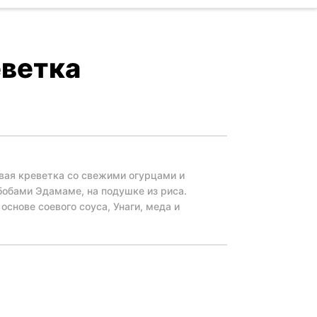
еветка
вая креветка со свежими огурцами и
бобами Эдамаме, на подушке из риса.
основе соевого соуса, Унаги, меда и