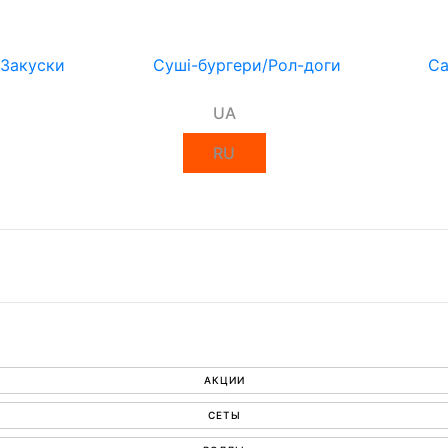
Закуски
Суші-бургери/Рол-доги
Са
UA
RU
АКЦИИ
СЕТЫ