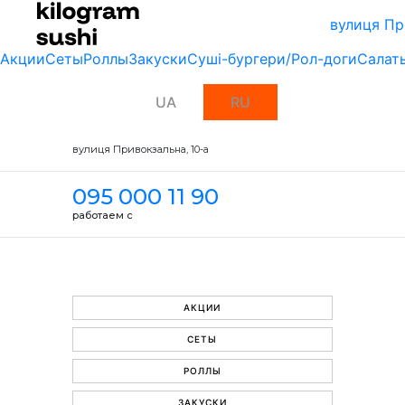
вулиця Пр
Акции
Сеты
Роллы
Закуски
Суші-бургери/Рол-доги
Салат
UA
RU
вулиця Привокзальна, 10-a
095 000 11 90
работаем с
АКЦИИ
СЕТЫ
РОЛЛЫ
ЗАКУСКИ