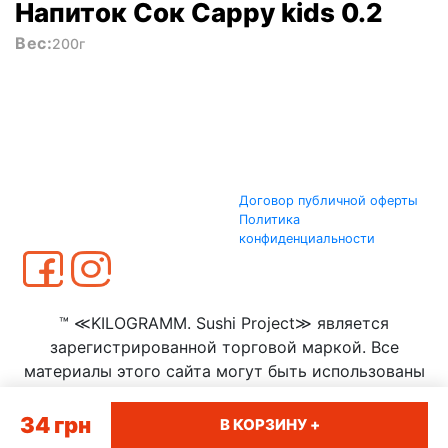
Напиток Сок Cappy kids 0.2
Вес:
200г
Договор публичной оферты
Политика
конфиденциальности
™ ≪KILOGRAMM. Sushi Project≫ является
зарегистрированной торговой маркой. Все
материалы этого сайта могут быть использованы
только с согласия ООО ≪КИЛОГРАММ≫
34
грн
В КОРЗИНУ +
Сумы
|
Полтава
|
Тернополь
|
Житомир
|
Запорожье
|
Луцк