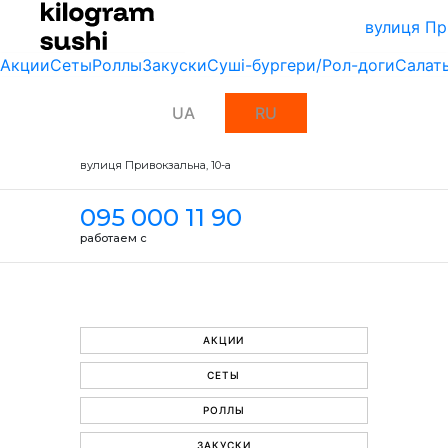
вулиця Пр
Акции
Сеты
Роллы
Закуски
Суші-бургери/Рол-доги
Салат
UA
RU
вулиця Привокзальна, 10-a
095 000 11 90
работаем с
АКЦИИ
СЕТЫ
РОЛЛЫ
ЗАКУСКИ