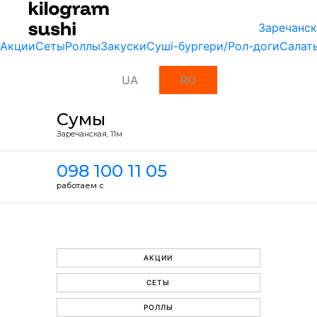
Заречанск
Акции
Сеты
Роллы
Закуски
Суші-бургери/Рол-доги
Салат
UA
RU
Сумы
Заречанская, 11м
098 100 11 05
работаем с
АКЦИИ
СЕТЫ
РОЛЛЫ