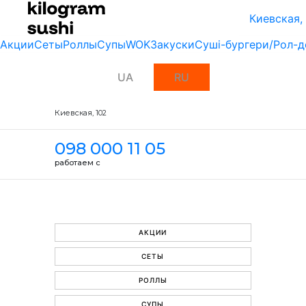
Киевская,
Акции
Сеты
Роллы
Супы
WOK
Закуски
Суші-бургери/Рол-д
UA
RU
Киевская, 102
098 000 11 05
работаем с
АКЦИИ
СЕТЫ
РОЛЛЫ
СУПЫ