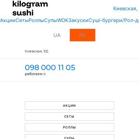
Киевская,
Акции
Сеты
Роллы
Супы
WOK
Закуски
Суші-бургери/Рол-д
UA
RU
Киевская, 102
098 000 11 05
работаем с
АКЦИИ
СЕТЫ
РОЛЛЫ
СУПЫ