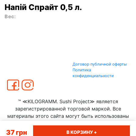
Напій Спрайт 0,5 л.
Вес:
Договор публичной оферты
Политика
конфиденциальности
™ ≪KILOGRAMM. Sushi Project≫ является
зарегистрированной торговой маркой. Все
материалы этого сайта могут быть использованы
только с согласия ООО ≪КИЛОГРАММ≫
37
грн
В КОРЗИНУ +
Сумы
|
Полтава
|
Тернополь
|
Житомир
|
Запорожье
|
Луцк