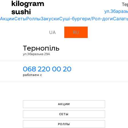
Те
ул.Збараз
Акции
Сеты
Роллы
Закуски
Суші-бургери/Рол-доги
Салат
UA
RU
Тернопіль
ул.Збаразька 29А
068 220 00 20
работаем с
АКЦИИ
СЕТЫ
РОЛЛЫ