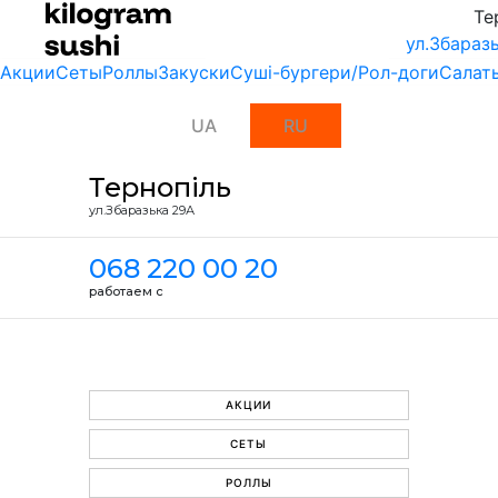
Те
ул.Збараз
Акции
Сеты
Роллы
Закуски
Суші-бургери/Рол-доги
Салат
UA
RU
Тернопіль
ул.Збаразька 29А
068 220 00 20
работаем с
АКЦИИ
СЕТЫ
РОЛЛЫ