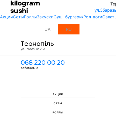
Те
ул.Збараз
Акции
Сеты
Роллы
Закуски
Суші-бургери/Рол-доги
Салат
UA
RU
Тернопіль
ул.Збаразька 29А
068 220 00 20
работаем с
АКЦИИ
СЕТЫ
РОЛЛЫ