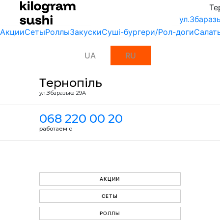
Те
ул.Збараз
Акции
Сеты
Роллы
Закуски
Суші-бургери/Рол-доги
Салат
UA
RU
Тернопіль
ул.Збаразька 29А
068 220 00 20
работаем с
АКЦИИ
СЕТЫ
РОЛЛЫ