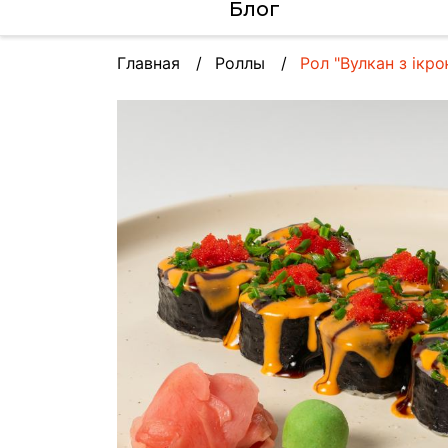
Блог
Главная
Роллы
Рол "Вулкан з ікро