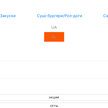
Закуски
Суші-бургери/Рол-доги
Са
UA
RU
АКЦИИ
СЕТЫ