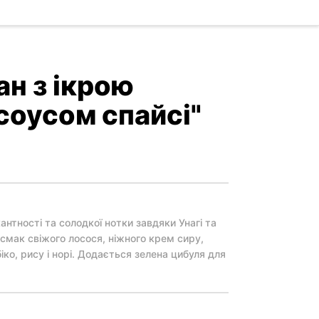
ан з ікрою
 соусом спайсі"
антності та солодкої нотки завдяки Унагі та
смак свіжого лосося, ніжного крем сиру,
іко, рису і норі. Додається зелена цибуля для