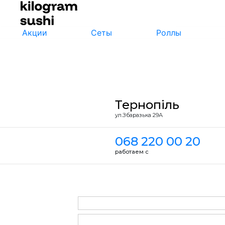
Акции
Сеты
Роллы
Тернопіль
ул.Збаразька 29А
068 220 00 20
работаем с