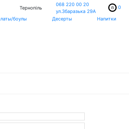
068 220 00 20
0
Тернопіль
ул.Збаразька 29А
латы/боулы
Десерты
Напитки