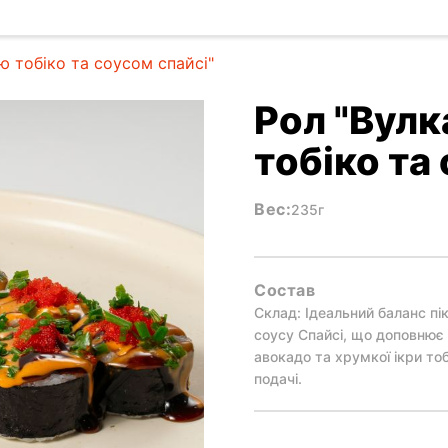
ю тобіко та соусом спайсі"
Рол "Вулк
тобіко та
Вес:
235г
Состав
Склад: Ідеальний баланс пік
соусу Спайсі, що доповнює 
авокадо та хрумкої ікри тоб
подачі.