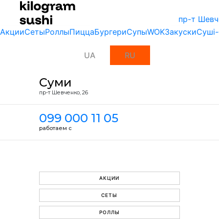
пр-т Шевч
Акции
Сеты
Роллы
Пицца
Бургери
Супы
WOK
Закуски
Суші-
UA
RU
Суми
пр-т Шевченко, 26
099 000 11 05
работаем с
АКЦИИ
СЕТЫ
РОЛЛЫ