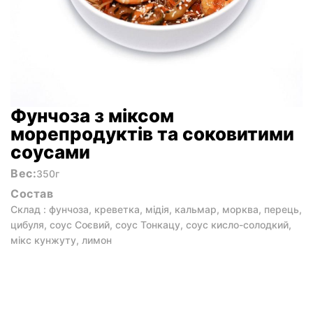
Фунчоза з міксом
морепродуктів та соковитими
соусами
Вес:
350г
Состав
Склад : фунчоза, креветка, мідія, кальмар, морква, перець,
цибуля, соус Соєвий, соус Тонкацу, соус кисло-солодкий,
мікс кунжуту, лимон