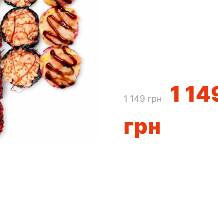
1 14
1 149
грн
грн