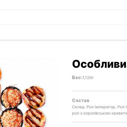
Особливи
Вес:
1,120г
Состав
Склад: Рол Імператор, Рол 
рол з королівською креветк