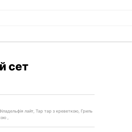
й сет
Філадельфія лайт, Тар тар з креветкою, Гриль
ою ,