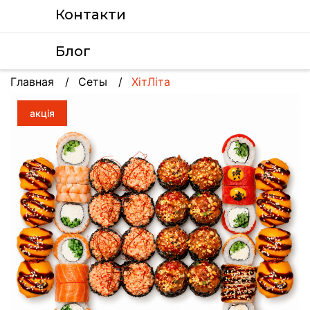
Контакти
Блог
Главная
Сеты
ХітЛіта
акція