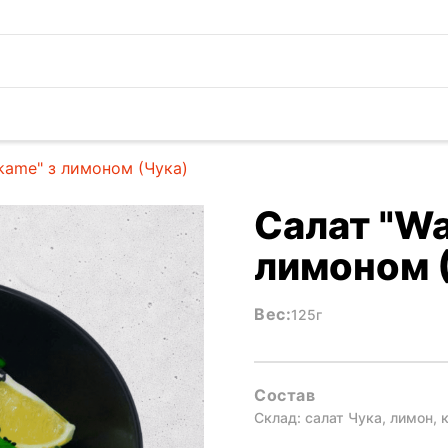
ame" з лимоном (Чука)
Салат "W
лимоном 
Вес:
125г
Состав
Склад: салат Чука, лимон, 