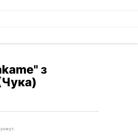
akame" з
(Чука)
кунжут.