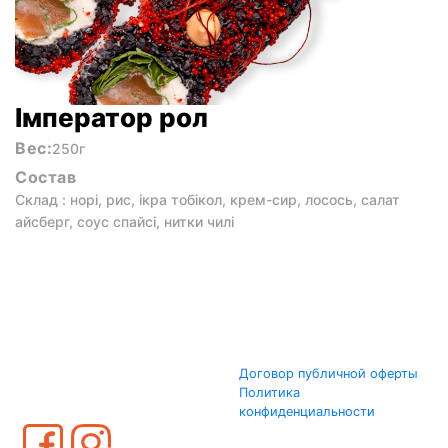
Імператор рол
Вес:
250г
Состав
Склад : норі, рис, ікра тобікол, крем-сир, лосось, салат
айсберг, соус спайсі, нитки чилі
Договор публичной оферты
Политика
конфиденциальности