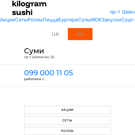
пр-т Шевч
Акции
Сеты
Роллы
Пицца
Бургери
Супы
WOK
Закуски
Суші-
UA
RU
Суми
пр-т Шевченко, 26
099 000 11 05
работаем с
АКЦИИ
СЕТЫ
РОЛЛЫ