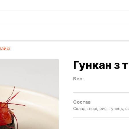
пайсі
Гункан з 
Вес:
Состав
Склад : норі, рис, тунець, со