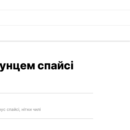
тунцем спайсі
ус спайсі, нітки чилі