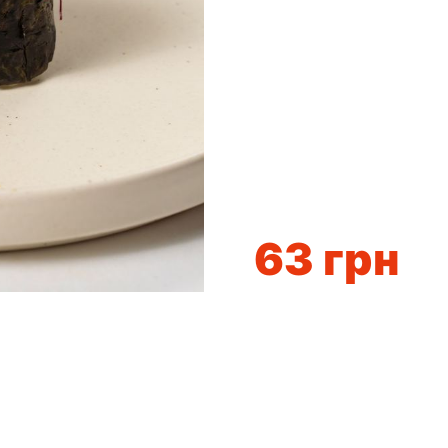
63
грн