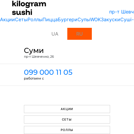
пр-т Шевч
Акции
Сеты
Роллы
Пицца
Бургери
Супы
WOK
Закуски
Суші-
UA
RU
Суми
пр-т Шевченко, 26
099 000 11 05
работаем с
АКЦИИ
СЕТЫ
РОЛЛЫ