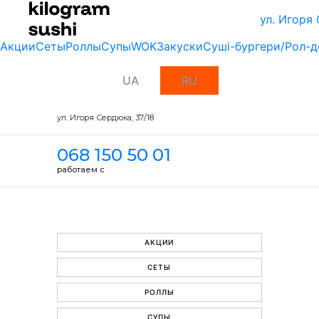
ул. Игоря
Акции
Сеты
Роллы
Супы
WOK
Закуски
Суші-бургери/Рол-д
UA
RU
ул. Игоря Сердюка, 37/18
068 150 50 01
работаем с
АКЦИИ
СЕТЫ
РОЛЛЫ
СУПЫ