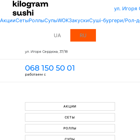
ул. Игоря
Акции
Сеты
Роллы
Супы
WOK
Закуски
Суші-бургери/Рол-д
UA
RU
ул. Игоря Сердюка, 37/18
068 150 50 01
работаем с
АКЦИИ
СЕТЫ
РОЛЛЫ
СУПЫ