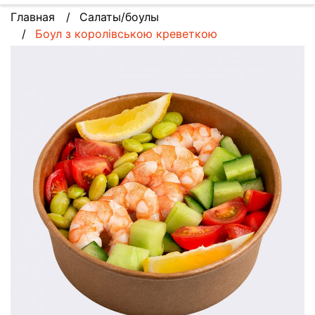
Главная
Салаты/боулы
Боул з королівською креветкою