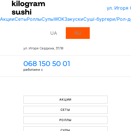
ул. Игоря
Акции
Сеты
Роллы
Супы
WOK
Закуски
Суші-бургери/Рол-д
UA
RU
ул. Игоря Сердюка, 37/18
068 150 50 01
работаем с
АКЦИИ
СЕТЫ
РОЛЛЫ
СУПЫ