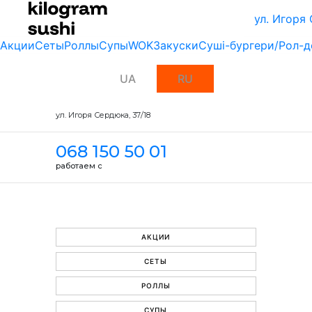
ул. Игоря
Акции
Сеты
Роллы
Супы
WOK
Закуски
Суші-бургери/Рол-д
UA
RU
ул. Игоря Сердюка, 37/18
068 150 50 01
работаем с
АКЦИИ
СЕТЫ
РОЛЛЫ
СУПЫ