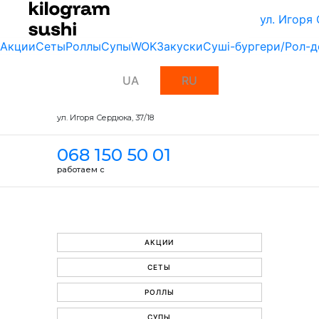
ул. Игоря
Акции
Сеты
Роллы
Супы
WOK
Закуски
Суші-бургери/Рол-д
UA
RU
ул. Игоря Сердюка, 37/18
068 150 50 01
работаем с
АКЦИИ
СЕТЫ
РОЛЛЫ
СУПЫ