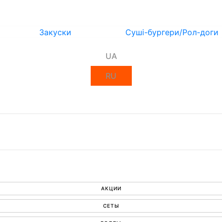
Закуски
Суші-бургери/Рол-доги
UA
RU
АКЦИИ
СЕТЫ