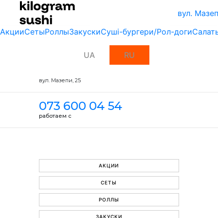
вул. Мазеп
Акции
Сеты
Роллы
Закуски
Суші-бургери/Рол-доги
Салат
UA
RU
вул. Мазепи, 25
073 600 04 54
работаем с
АКЦИИ
СЕТЫ
РОЛЛЫ
ЗАКУСКИ