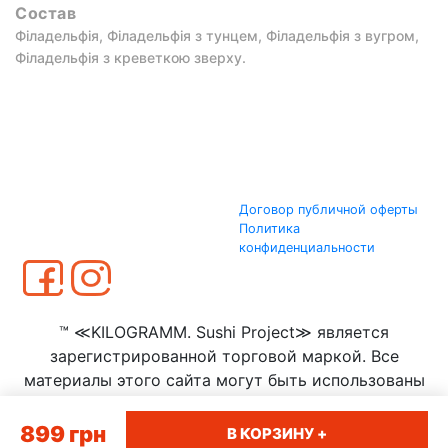
Состав
Філадельфія, Філадельфія з тунцем, Філадельфія з вугром,
Філадельфія з креветкою зверху.
Договор публичной оферты
Политика
конфиденциальности
™ ≪KILOGRAMM. Sushi Project≫ является
зарегистрированной торговой маркой. Все
материалы этого сайта могут быть использованы
только с согласия ООО ≪КИЛОГРАММ≫
899
грн
В КОРЗИНУ +
Сумы
|
Полтава
|
Тернополь
|
Житомир
|
Запорожье
|
Луцк