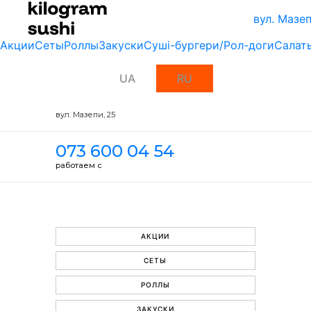
вул. Мазеп
Акции
Сеты
Роллы
Закуски
Суші-бургери/Рол-доги
Салат
UA
RU
вул. Мазепи, 25
073 600 04 54
работаем с
АКЦИИ
СЕТЫ
РОЛЛЫ
ЗАКУСКИ