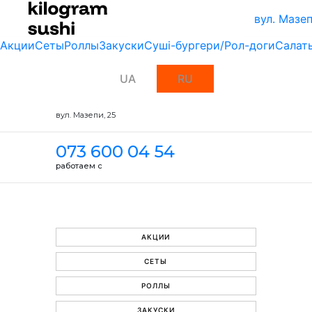
вул. Мазеп
Акции
Сеты
Роллы
Закуски
Суші-бургери/Рол-доги
Салат
UA
RU
вул. Мазепи, 25
073 600 04 54
работаем с
АКЦИИ
СЕТЫ
РОЛЛЫ
ЗАКУСКИ