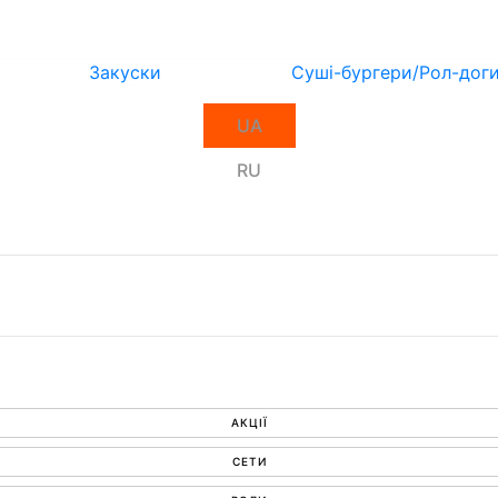
Закуски
Суші-бургери/Рол-дог
UA
RU
АКЦІЇ
СЕТИ