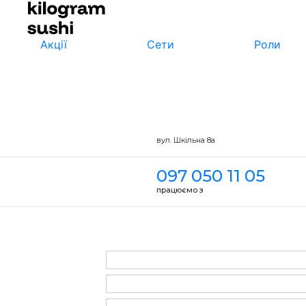
Акції
Сети
Роли
вул. Шкільна 8а
097 050 11 05
працюємо з