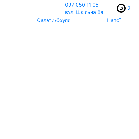
097 050 11 05
0
вул. Шкільна 8а
и
Салати/боули
Напої