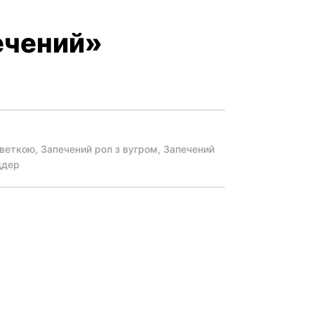
ечений»
еветкою, Запечений рол з вугром, Запечений
ддер