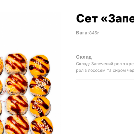
Сет «Зап
Вага:
845г
Склад
Склад: Запечений рол з кр
рол з лососем та сиром че