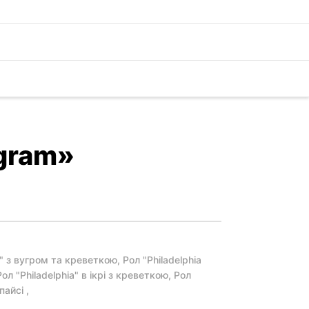
ogram»
x" з вугром та креветкою, Рол "Philadelphia
л "Philadelphia" в ікрі з креветкою, Рол
пайсі ,