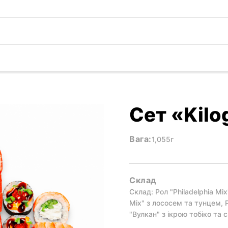
Сет «Kil
Вага:
1,055г
Склад
Склад: Рол "Philadelphia Mi
Mix" з лососем та тунцем, Ро
"Вулкан" з ікрою тобіко та с