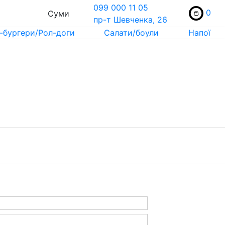
099 000 11 05
0
Суми
пр-т Шевченка, 26
-бургери/Рол-доги
Салати/боули
Напої