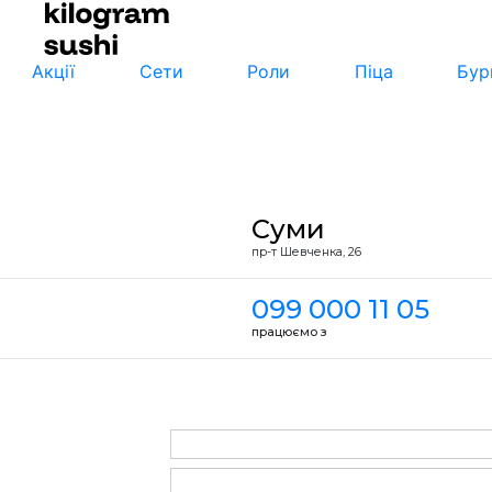
Акції
Сети
Роли
Піца
Бур
Суми
пр-т Шевченка, 26
099 000 11 05
працюємо з